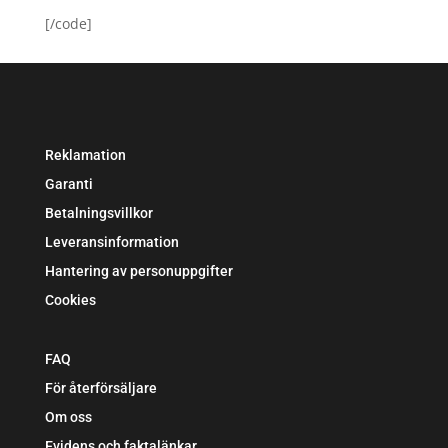
598 kr.
498 kr.
[/code]
Reklamation
Garanti
Betalningsvillkor
Leveransinformation
Hantering av personuppgifter
Cookies
FAQ
För återförsäljare
Om oss
Evidens och faktalänkar