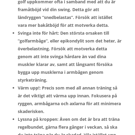
golf uppkommer ofta i samband med att du är
framåtböjd vid din swing. Detta gör att
ländryggen ”snedbelastas”. Försök att istället
vara mer bakåtböjd för att motverka detta.
Svinga inte för hårt: Den största orsaken till
”golfarmbåge”, eller epikondylit som det heter, är
överbelastning. Försök att motverka detta
genom att inte svinga hårdare än vad dina
muskler klarar av, samt att långsamt försöka
bygga upp musklerna i armbågen genom
styrketräning.
Värm upp!: Precis som med all annan träning så
är det viktigt att värma upp innan. Fokusera på
ryggen, armbågarna och axlarna för att minimera
skaderisken.
Lyssna på kroppen: Även om det är bra att träna
regelbundet, gärna flera gånger i veckan, så ska
du inte träna när du är skadad. Vila istället upp