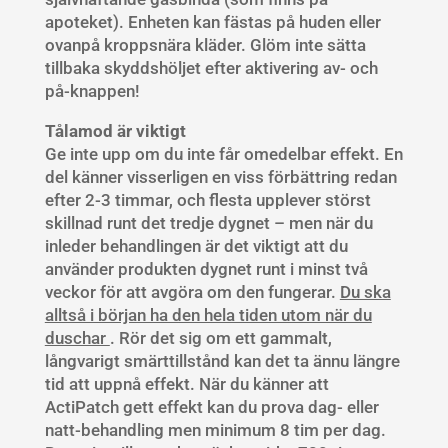
apoteket). Enheten kan fästas på huden eller
ovanpå kroppsnära kläder. Glöm inte sätta
tillbaka skyddshöljet efter aktivering av- och
på-knappen!
Tålamod är viktigt
Ge inte upp om du inte får omedelbar effekt. En
del känner visserligen en viss förbättring redan
efter 2-3 timmar, och flesta upplever störst
skillnad runt det tredje dygnet – men när du
inleder behandlingen är det viktigt att du
använder produkten dygnet runt i minst två
veckor för att avgöra om den fungerar.
Du ska
alltså i början ha den hela tiden utom när du
duschar
. Rör det sig om ett gammalt,
långvarigt smärttillstånd kan det ta ännu längre
tid att uppnå effekt. När du känner att
ActiPatch gett effekt kan du prova dag- eller
natt-behandling men minimum 8 tim per dag.