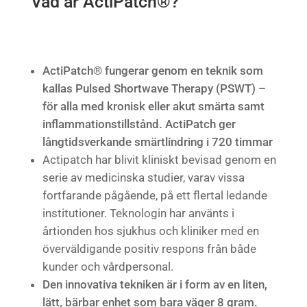
Vad är ActiPatch®?
ActiPatch® fungerar genom en teknik som
kallas Pulsed Shortwave Therapy (PSWT) –
för alla med kronisk eller akut smärta samt
inflammationstillstånd. ActiPatch ger
långtidsverkande smärtlindring i 720 timmar
Actipatch har blivit kliniskt bevisad genom en
serie av medicinska studier, varav vissa
fortfarande pågående, på ett flertal ledande
institutioner. Teknologin har använts i
årtionden hos sjukhus och kliniker med en
överväldigande positiv respons från både
kunder och vårdpersonal.
Den innovativa tekniken är i form av en liten,
lätt, bärbar enhet som bara väger 8 gram.