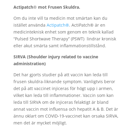
Actipatch
®
mot Frusen Skuldra.
Om du inte vill ta medicin mot smärtan kan du
istället använda
Actipatch®
. ActiPatch® är en
medicinteknisk enhet som genom en teknik kallad
“Pulsed Shortwave Therapy” (PSWT) lindrar kronisk
eller akut smärta samt inflammationstillstånd.
SIRVA (
Shoulder injury related to vaccine
administration)
Det har gjorts studier på att vaccin kan leda till
frusen skuldra-liknande symptom. Vanligtvis beror
det på att vaccinet injiceras för högt upp i armen,
vilket kan leda till inflammationer. Vaccin som kan
leda till SIRVA om de injiceras felaktigt är bland
annat vaccin mot influensa och hepatit A & B. Det är
ännu oklart om COVID-19-vaccinet kan orsaka SIRVA,
men det är mycket möjligt.