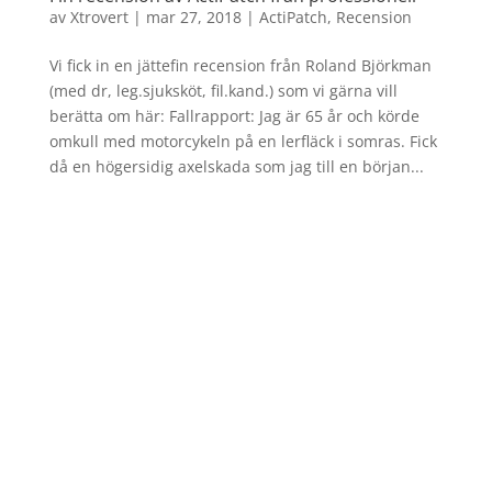
av
Xtrovert
|
mar 27, 2018
|
ActiPatch
,
Recension
Vi fick in en jättefin recension från Roland Björkman
(med dr, leg.sjuksköt, fil.kand.) som vi gärna vill
berätta om här: Fallrapport: Jag är 65 år och körde
omkull med motorcykeln på en lerfläck i somras. Fick
då en högersidig axelskada som jag till en början...