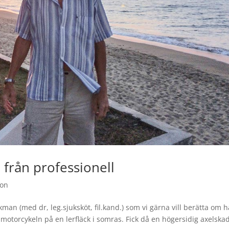
 från professionell
ion
rkman (med dr, leg.sjuksköt, fil.kand.) som vi gärna vill berätta om h
 motorcykeln på en lerfläck i somras. Fick då en högersidig axelska