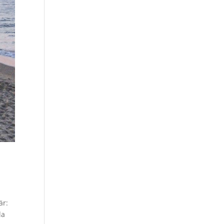
är:
da