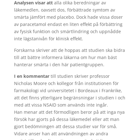
Analysen visar att
alla olika beredningar av
läkemedlen, oavsett dos, förbättrade symtom av
smärta jämfört med placebo. Dock hade vissa doser
av paracetamol endast en liten effekt på förbättring
av fysisk funktion och smärtlindring och uppnådde
inte lägstanivån för klinisk effekt.
Forskarna skriver att de hoppas att studien ska bidra
till att bättre informera läkarna om hur man bäst
hanterar smärta i den här patientgruppen.
I en kommentar
till studien skriver professor
Nicholas Moore och kollegor från institutionen för
farmakologi vid universitetet i Bordeaux i Frankrike,
att det finns ytterligare begränsningar i studien i och
med att vissa NSAID som används inte ingår.
Han menar att det förmodligen beror på att inga nya
försök har gjorts på dessa läkemedel eller att man
gjort bedömningen att dessa studier var för små.
Vidare anser han att användningen av andra