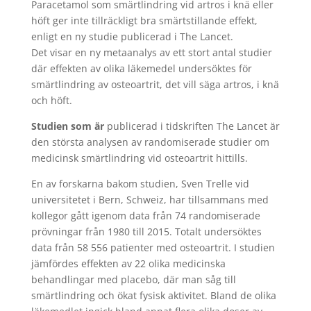
Paracetamol som smärtlindring vid artros i knä eller
höft ger inte tillräckligt bra smärtstillande effekt,
enligt en ny studie publicerad i The Lancet.
Det visar en ny metaanalys av ett stort antal studier
där effekten av olika läkemedel undersöktes för
smärtlindring av osteoartrit, det vill säga artros, i knä
och höft.
Studien som är
publicerad i tidskriften The Lancet är
den största analysen av randomiserade studier om
medicinsk smärtlindring vid osteoartrit hittills.
En av forskarna bakom studien, Sven Trelle vid
universitetet i Bern, Schweiz, har tillsammans med
kollegor gått igenom data från 74 randomiserade
prövningar från 1980 till 2015. Totalt undersöktes
data från 58 556 patienter med osteoartrit. I studien
jämfördes effekten av 22 olika medicinska
behandlingar med placebo, där man såg till
smärtlindring och ökat fysisk aktivitet. Bland de olika