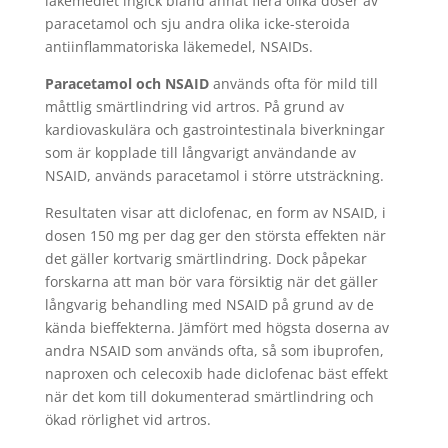
läkemedlet ingick bland annat flera olika doser av
paracetamol och sju andra olika icke-steroida
antiinflammatoriska läkemedel, NSAIDs.
Paracetamol och NSAID
används ofta för mild till
måttlig smärtlindring vid artros. På grund av
kardiovaskulära och gastrointestinala biverkningar
som är kopplade till långvarigt användande av
NSAID, används paracetamol i större utsträckning.
Resultaten visar att diclofenac, en form av NSAID, i
dosen 150 mg per dag ger den största effekten när
det gäller kortvarig smärtlindring. Dock påpekar
forskarna att man bör vara försiktig när det gäller
långvarig behandling med NSAID på grund av de
kända bieffekterna. Jämfört med högsta doserna av
andra NSAID som används ofta, så som ibuprofen,
naproxen och celecoxib hade diclofenac bäst effekt
när det kom till dokumenterad smärtlindring och
ökad rörlighet vid artros.